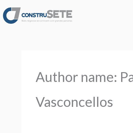
Ir
para
o
conteúdo
Pesquisar
por:
Author name: Pa
Vasconcellos