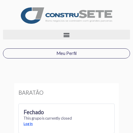
Ir
para
o
conteúdo
Meu Perfil
BARATÃO
Fechado
This grupo is currently closed
Log In