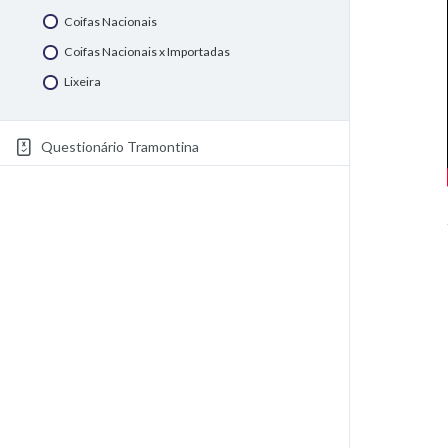
Coifas Nacionais
Coifas Nacionais x Importadas
Lixeira
Questionário Tramontina