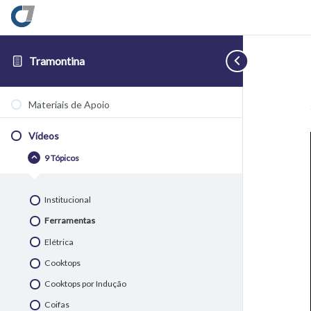
Tramontina
Vídeos
Fechar
Materiais de Apoio
Vídeos
9 Tópicos
Institucional
Ferramentas
Elétrica
Cooktops
Cooktops por Indução
Coifas